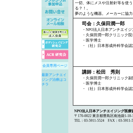
一切、体にメスや注射針等を使う
る？！。
夢のような機器。メーカーに協力
司会：久保田潤一郎
・NPO法人日本アンチエイ
・久保田潤一郎クリニック院
・医学博士
・（社）日本形成外科学会認
会員専用ページ
講師：松田 秀則
最新アンチエイ
・久保田潤一郎クリニック副
ジング治療はコ
・医学博士
チラ
・（社）日本形成外科学会認
NPO法人日本アンチエイジング医療
〒170-0022 東京都豊島区南池袋1-1
TEL：03-5911-5524 FAX：03-5911-5